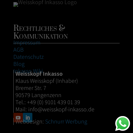
Rechtliches &
Kommunikation
Impressum
AGB
Datenschutz
Blog
Inkasso Wiki
Weisskopf Inkasso
Klaus Weisskopf (Inhaber)
Bremer Str. 7
90579 Langenzenn
Tel.: +49 (0) 9101 439 01 39
Mail:
info@weisskopf-inkasso.de
Webdesign:
Schnurr Werbung