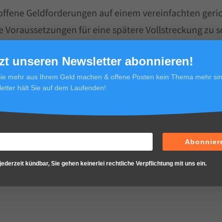
offene Geldforderungen auf einem vereinfachten geri
ie Voraussetzungen für eine spätere Vollstreckung zu s
zt unseren Newsletter abonnieren!
ie mehr aus Ihrem Geld machen & offene Posten kein Thema mehr sin
etter hält Sie auf dem Laufenden!
entlicht.
Erforderliche Felder sind mit
*
markiert
Abonnier
jederzeit kündbar, Sie gehen keinerlei rechtliche Verpflichtung mit uns ein.