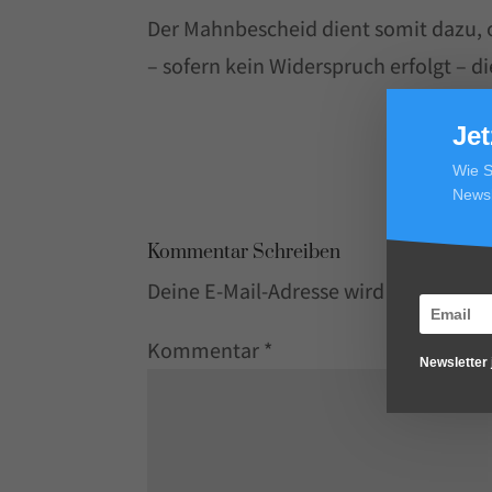
Der Mahnbescheid dient somit dazu, 
– sofern kein Widerspruch erfolgt – d
Jet
Wie S
Newsl
Kommentar Schreiben
Deine E-Mail-Adresse wird nicht veröff
Kommentar
*
Newsletter 