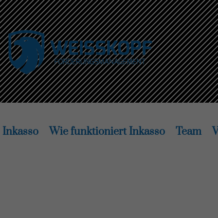
Inkasso
Wie funktioniert Inkasso
Team
V