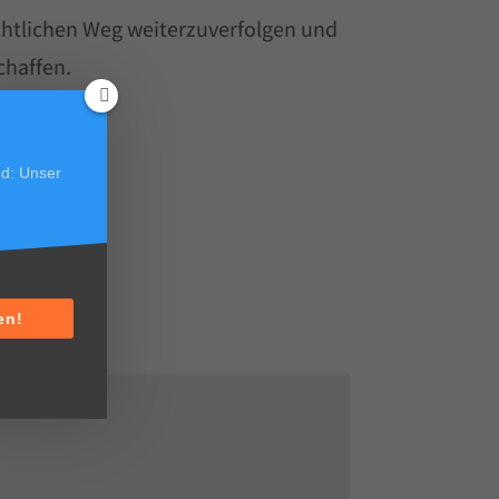
chtlichen Weg weiterzuverfolgen und
chaffen.
d: Unser
en!