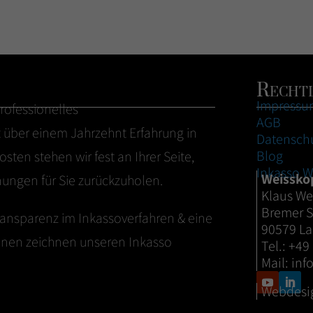
Rechtl
Impressu
 professionelles
AGB
über einem Jahrzehnt Erfahrung in
Datensch
Blog
sten stehen wir fest an Ihrer Seite,
Inkasso W
Weissko
ungen für Sie zurückzuholen.
Klaus We
Bremer St
ransparenz im Inkassoverfahren & eine
90579 L
hnen zeichnen unseren Inkasso
Tel.: +49
Mail:
inf
Webdesi