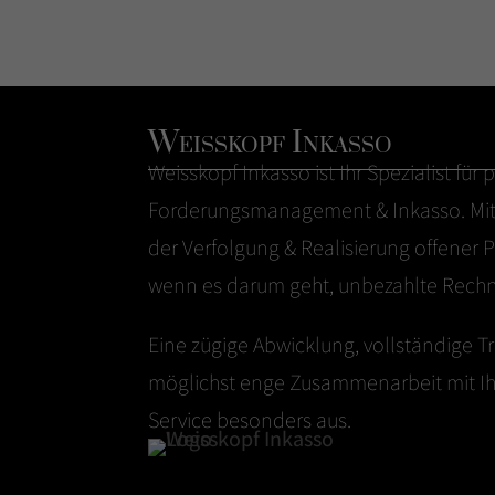
Weisskopf Inkasso
Weisskopf
Inkasso
ist Ihr Spezialist für
Forderungsmanagement & Inkasso. Mit 
der Verfolgung & Realisierung offener Po
wenn es darum geht, unbezahlte Rechn
Eine zügige Abwicklung, vollständige T
möglichst enge Zusammenarbeit mit I
Service besonders aus.