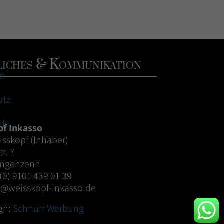
iches & Kommunikation
m
utz
iki
pf Inkasso
isskopf (Inhaber)
r. 7
angenzenn
 (0) 9101 439 01 39
o@weisskopf-inkasso.de
gn:
Schnurr Werbung