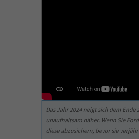
Das Jahr 2024 neigt sich dem Ende z
unaufhaltsam näher. Wenn Sie Ford
diese abzusichern, bevor sie verjä