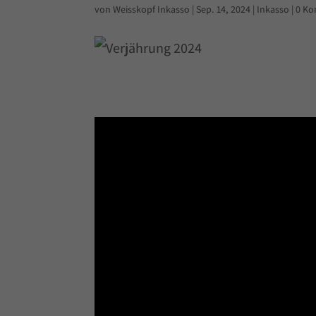
von
Weisskopf Inkasso
|
Sep. 14, 2024
|
Inkasso
|
0 K