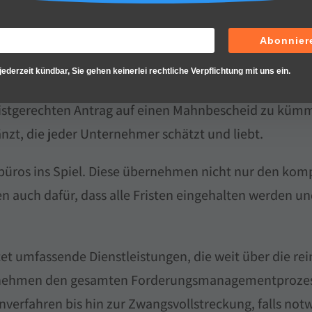
fristig absichert.
Abonnier
e ideale Lösung sind
jederzeit kündbar, Sie gehen keinerlei rechtliche Verpflichtung mit uns ein.
ahresende, in der viele Unternehmen und Gläubiger st
 fristgerechten Antrag auf einen Mahnbescheid zu küm
änzt, die jeder Unternehmer schätzt und liebt.
büros ins Spiel. Diese übernehmen nicht nur den kom
n auch dafür, dass alle Fristen eingehalten werden un
tet umfassende Dienstleistungen, die weit über die re
nehmen den gesamten Forderungsmanagementprozess 
verfahren bis hin zur Zwangsvollstreckung, falls not