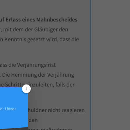
auf Erlass eines Mahnbescheides
t, mit dem der Gläubiger den
n Kenntnis gesetzt wird, dass die
ss die Verjährungsfrist
de. Die Hemmung der Verjährung
Schritte einzuleiten, falls der
ollte der Schuldner nicht reagieren
d: Unser
spruchsfrist den
angsvollstreckungsmaßnahmen