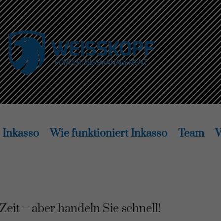
Inkasso
Wie funktioniert Inkasso
Team
V
Zeit – aber handeln Sie schnell!