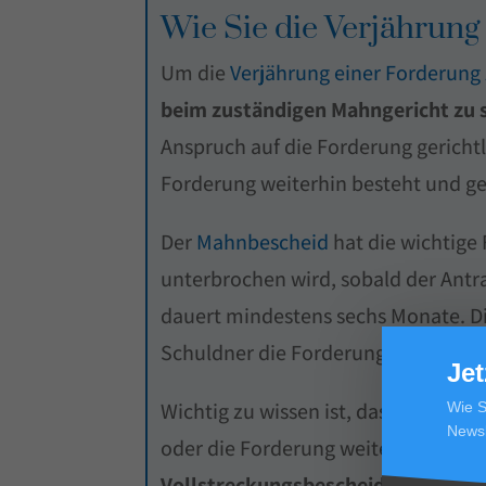
Wie Sie die Verjährun
Um die
Verjährung einer Forderung
beim zuständigen Mahngericht zu s
Anspruch auf die Forderung gerichtl
Forderung weiterhin besteht und geg
Der
Mahnbescheid
hat die wichtige
unterbrochen wird, sobald der Antr
dauert mindestens sechs Monate. Die
Schuldner die Forderung weiterhin n
Jet
Wichtig zu wissen ist, dass der Mah
Wie S
Newsl
oder die Forderung weiterhin nicht 
Vollstreckungsbescheid
beantragen