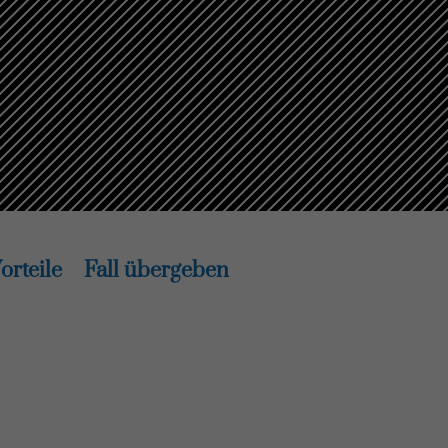
orteile
Fall übergeben