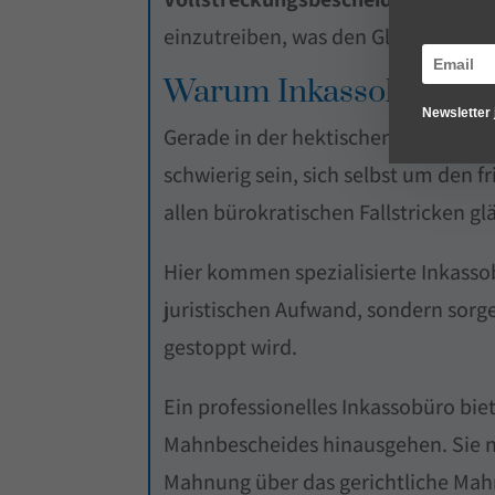
einzutreiben, was den Gläubiger lang
Warum Inkassobüros di
Newsletter 
Gerade in der hektischen Zeit zum J
schwierig sein, sich selbst um den
allen bürokratischen Fallstricken gl
Hier kommen spezialisierte Inkasso
juristischen Aufwand, sondern sorge
gestoppt wird.
Ein professionelles Inkassobüro bie
Mahnbescheides hinausgehen. Sie 
Mahnung über das gerichtliche Mahn