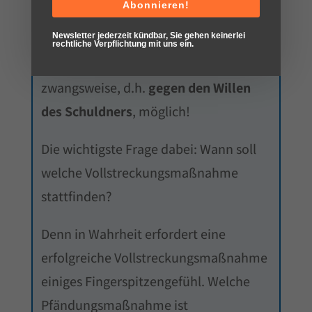
Abonnieren!
Schuldners aus der Gleichung
Newsletter jederzeit kündbar, Sie gehen keinerlei
gestrichen und der Zugriff auf
rechtliche Verpflichtung mit uns ein.
schuldnerisches Vermögen ist nun auch
zwangsweise, d.h.
gegen den Willen
des Schuldners
, möglich!
Die wichtigste Frage dabei: Wann soll
welche Vollstreckungsmaßnahme
stattfinden?
Denn in Wahrheit erfordert eine
erfolgreiche Vollstreckungsmaßnahme
einiges Fingerspitzengefühl. Welche
Pfändungsmaßnahme ist