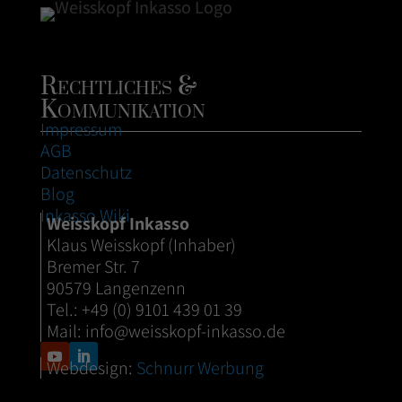
Rechtliches &
Kommunikation
Impressum
AGB
Datenschutz
Blog
Inkasso Wiki
Weisskopf Inkasso
Klaus Weisskopf (Inhaber)
Bremer Str. 7
90579 Langenzenn
Tel.: +49 (0) 9101 439 01 39
Mail:
info@weisskopf-inkasso.de
Webdesign:
Schnurr Werbung